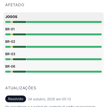
AFETADO
JOGOS
Desempenho degradado undefined 1:31 AM para 1:51 AM,
BR-01
Desempenho degradado undefined 1:31 AM para 1:51 AM,
BR-02
Desempenho degradado undefined 1:31 AM para 1:51 AM,
BR-03
Desempenho degradado undefined 1:31 AM para 1:51 AM,
BR-06
Desempenho degradado undefined 1:31 AM para 1:51 AM,
ATUALIZAÇÕES
Resolvido
24 outubro, 2025 em 05:13
UTC
Os servidores e o painel de controle já estão operacionais